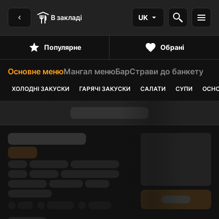
В закладі
UK
Популярне
Обрані
Основне меню
Мангал меню
Бар
Страви до банкету
ХОЛОДНІ ЗАКУСКИ
ГАРЯЧІ ЗАКУСКИ
САЛАТИ
СУПИ
ОСНО